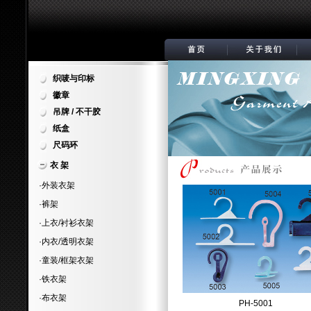
织唛与印标
徽章
吊牌 / 不干胶
纸盒
尺码环
衣 架
·外装衣架
·裤架
·上衣/衬衫衣架
·内衣/透明衣架
·童装/框架衣架
·铁衣架
·布衣架
PH-5001