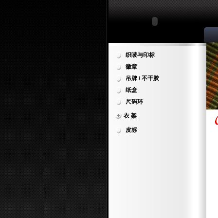
织唛与印标
徽章
吊牌 / 不干胶
纸盒
尺码环
衣 架
皮标