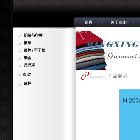
织唛与印标
徽章
吊牌 / 不干胶
纸盒
尺码环
衣 架
皮标